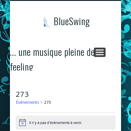
CONCERTS & ÉVÈNEMENTS
PROGRAMME
CONTACTS
ACCUEIL
BlueSwing
... une musique pleine de
feeling
273
Évènements
273
Évènements
Il n’y a pas d’évènements à venir.
Notice