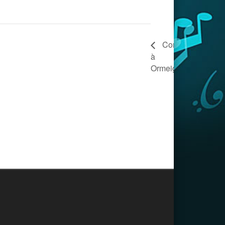
Concert
à
Concert
Ormeignies
au
Temple
à Dour