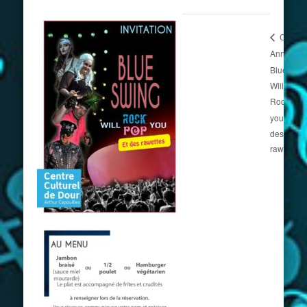
Concer
Annuel :
BlueSwin
Will
Rock/Pop
you … et
des
rawettes