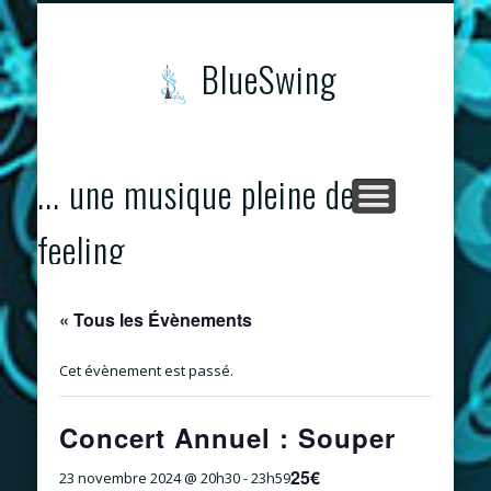
CONCERTS & ÉVÈNEMENTS
PROGRAMME
CONTACTS
ACCUEIL
BlueSwing
... une musique pleine de
feeling
« Tous les Évènements
Cet évènement est passé.
Concert Annuel : Souper
25€
23 novembre 2024 @ 20h30
-
23h59