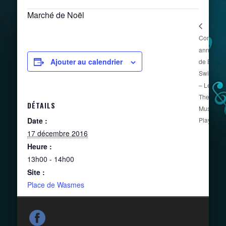
Marché de Noël
Concert
C
annuel
a
Ajouter au calendrier
de Blue
d
Swing
S
– Let
–
The
D
DÉTAILS
Music
E
Play !
Date :
?
17 décembre 2016
Heure :
13h00 - 14h00
Site :
Place de Wasmes