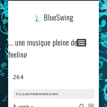
CONCERTS & ÉVÈNEMENTS
PROGRAMME
CONTACTS
ACCUEIL
BlueSwing
... une musique pleine de
feeling
264
Il n’y a pas d’évènements à venir.
À venir
Recherche