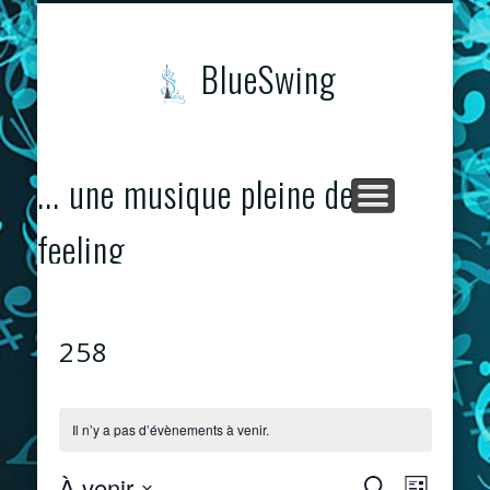
CONCERTS & ÉVÈNEMENTS
PROGRAMME
CONTACTS
ACCUEIL
BlueSwing
... une musique pleine de
feeling
258
Il n’y a pas d’évènements à venir.
À venir
Recherche