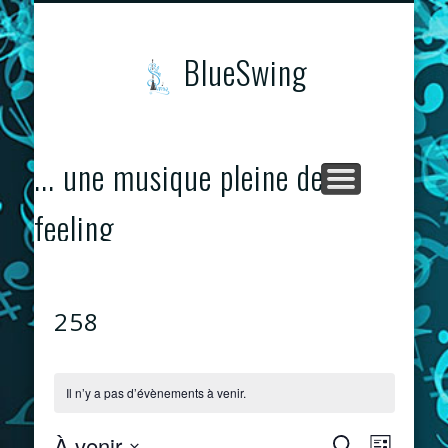
CONCERTS & ÉVÈNEMENTS
PROGRAMME
CONTACTS
ACCUEIL
BlueSwing
... une musique pleine de
feeling
258
Il n’y a pas d’évènements à venir.
À venir
Recherche