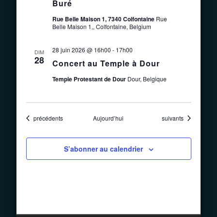
Buré
Rue Belle Maison 1, 7340 Colfontaine
Rue
Belle Maison 1,, Colfontaine, Belgium
28 juin 2026 @ 16h00
-
17h00
DIM
28
Concert au Temple à Dour
Temple Protestant de Dour
Dour, Belgique
Évènements
Évènements
précédents
Aujourd’hui
suivants
S’abonner au calendrier