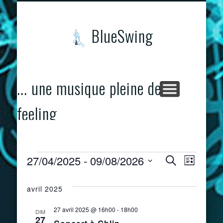
CONCERTS & ÉVÈNEMENTS
PROGRAMME
CONTACTS
ACCUEIL
BlueSwing
... une musique pleine de
feeling
Évènements
27/04/2025
 - 
09/08/2026
Naviga
Recherch
Recherche
Liste
Sélectionnez
de
une
et
avril 2025
date.
vues
navigatio
27 avril 2025 @ 16h00
-
18h00
DIM
Évènem
27