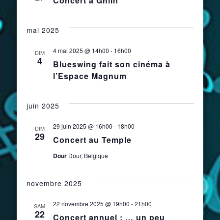
Concert à Ghlin
de
mai 2025
vues
4 mai 2025 @ 14h00
-
16h00
DIM
4
Évènemen
Blueswing fait son cinéma à
l’Espace Magnum
juin 2025
29 juin 2025 @ 16h00
-
18h00
DIM
29
Concert au Temple
Dour
Dour, Belgique
novembre 2025
22 novembre 2025 @ 19h00
-
21h00
SAM
22
Concert annuel : … un peu